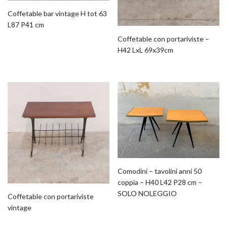
Coffetable bar vintage H tot 63
L87 P41 cm
Coffetable con portariviste –
H42 LxL 69x39cm
Comodini – tavolini anni 50
coppia – H40 L42 P28 cm –
SOLO NOLEGGIO
Coffetable con portariviste
vintage