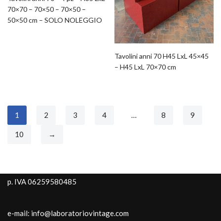
70×70 – 70×50 – 70×50 –
50×50 cm – SOLO NOLEGGIO
Tavolini anni 70 H45 LxL 45×45
– H45 LxL 70×70 cm
1
2
3
4
…
8
9
10
→
p. IVA 06259580485
e-mail: info@laboratoriovintage.com