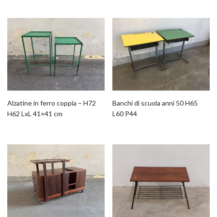
Alzatine in ferro coppia – H72
Banchi di scuola anni 50 H65
H62 LxL 41×41 cm
L60 P44