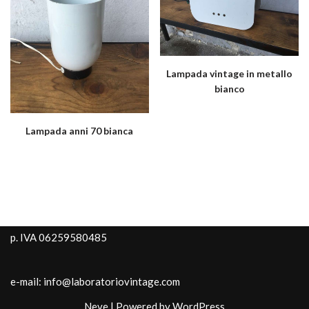
Lampada vintage in metallo
bianco
Lampada anni 70 bianca
p. IVA 06259580485
e-mail: info@laboratoriovintage.com
Neve
| Powered by
WordPress