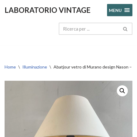
LABORATORIO VINTAGE
MENU
Vai
al
contenuto
Home
\
Illuminazione
\
Abatjour vetro di Murano design Nason 