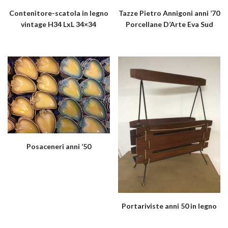
Contenitore-scatola in legno
Tazze Pietro Annigoni anni ’70
vintage H34 LxL 34×34
Porcellane D’Arte Eva Sud
Posaceneri anni ’50
Portariviste anni 50 in legno