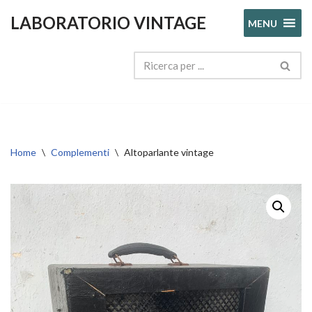
LABORATORIO VINTAGE
MENU
Vai
al
contenuto
Home
\
Complementi
\
Altoparlante vintage