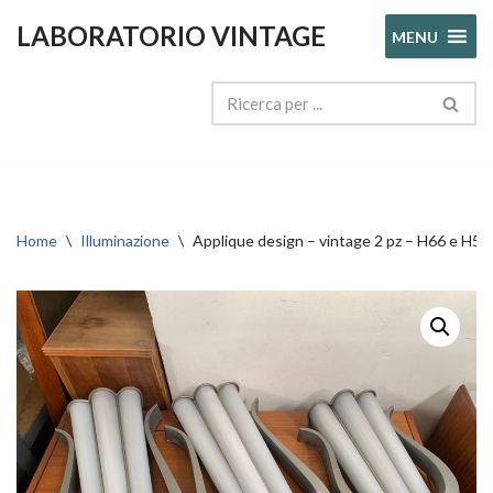
LABORATORIO VINTAGE
MENU
Vai
al
contenuto
Home
\
Illuminazione
\
Applique design – vintage 2 pz – H66 e H50