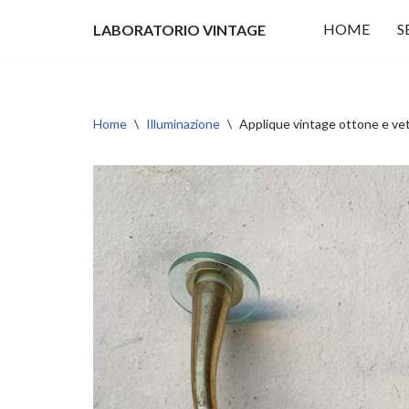
HOME
S
LABORATORIO VINTAGE
Vai
al
contenuto
Home
\
Illuminazione
\
Applique vintage ottone e ve