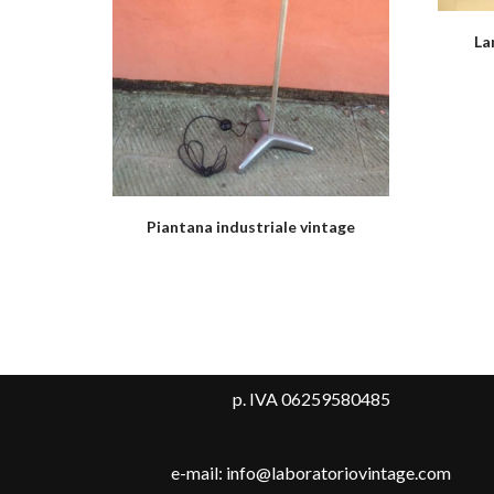
La
Piantana industriale vintage
p. IVA 06259580485
e-mail: info@laboratoriovintage.com