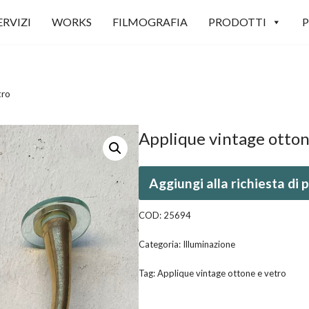
ERVIZI
WORKS
FILMOGRAFIA
PRODOTTI
P
tro
Applique vintage otton
Aggiungi alla richiesta di
COD:
25694
Categoria:
Illuminazione
Tag:
Applique vintage ottone e vetro