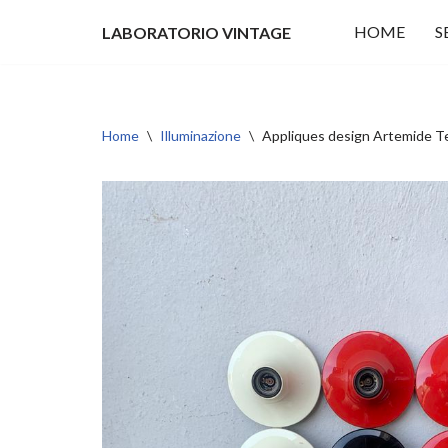
HOME
S
LABORATORIO VINTAGE
Vai
al
contenuto
Home
\
Illuminazione
\
Appliques design Artemide 