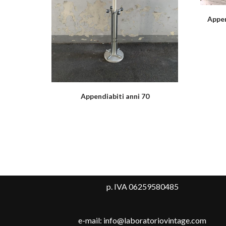
Appen
Appendiabiti anni 70
p. IVA 06259580485
e-mail: info@laboratoriovintage.com