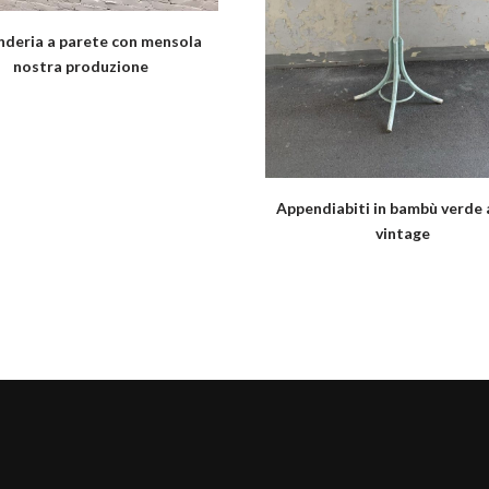
deria a parete con mensola
nostra produzione
Appendiabiti in bambù verde
vintage