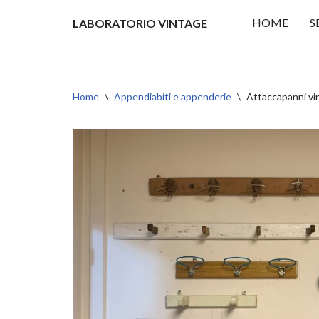
HOME
S
LABORATORIO VINTAGE
Vai
al
contenuto
Home
\
Appendiabiti e appenderie
\
Attaccapanni vin