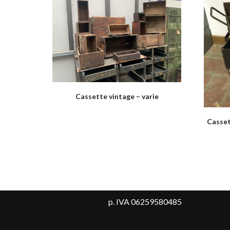
Cassette vintage – varie
Casset
p. IVA 06259580485