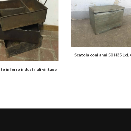
Scatola coni anni 50 H35 LxL
te in ferro industriali vintage