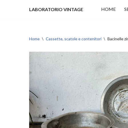
HOME
S
LABORATORIO VINTAGE
Vai
al
contenuto
Home
\
Cassette, scatole e contenitori
\
Bacinelle z