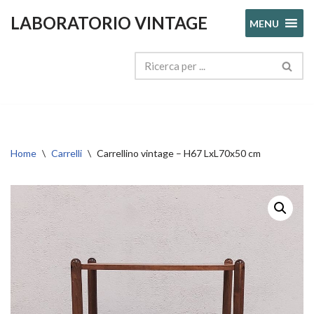
LABORATORIO VINTAGE
MENU
Vai
al
contenuto
Home
\
Carrelli
\
Carrellino vintage – H67 LxL70x50 cm