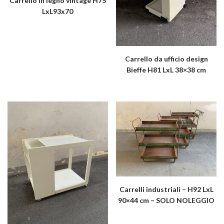
Carrello in legno vintage H75
LxL93x70
Carrello da ufficio design
Bieffe H81 LxL 38×38 cm
Carrelli industriali – H92 LxL
90×44 cm – SOLO NOLEGGIO