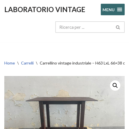
LABORATORIO VINTAGE
MENU
Vai
al
contenuto
Home
\
Carrelli
\
Carrellino vintage industriale – H63 LxL 66×38 cm