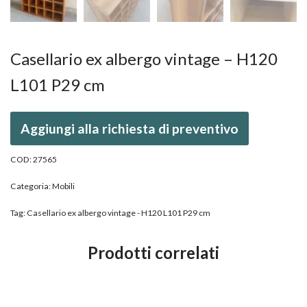
Casellario ex albergo vintage – H120
L101 P29 cm
Aggiungi alla richiesta di preventivo
COD:
27565
Categoria:
Mobili
Tag:
Casellario ex albergo vintage - H120 L101 P29 cm
Prodotti correlati