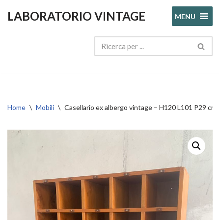
LABORATORIO VINTAGE
MENU
Vai
al
contenuto
Home
\
Mobili
\
Casellario ex albergo vintage – H120 L101 P29 cm