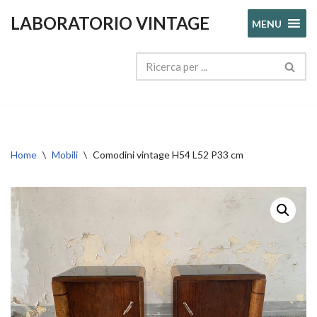
LABORATORIO VINTAGE
MENU
Vai
al
contenuto
Home
\
Mobili
\
Comodini vintage H54 L52 P33 cm