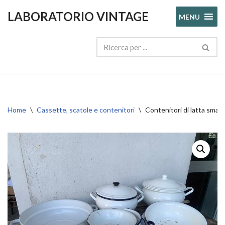
LABORATORIO VINTAGE
MENU
Vai
al
contenuto
Home
\
Cassette, scatole e contenitori
\
Contenitori di latta smalt