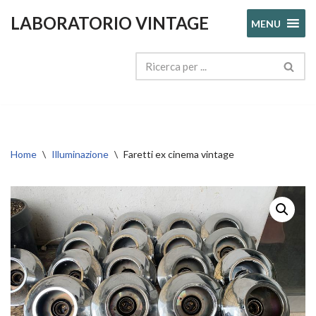
LABORATORIO VINTAGE
MENU
Vai
al
contenuto
Home
\
Illuminazione
\
Faretti ex cinema vintage