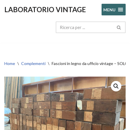
LABORATORIO VINTAGE
MENU
Vai
al
contenuto
Home
\
Complementi
\
Fascioni in legno da ufficio vintage – S