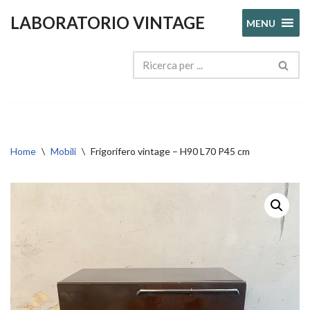
LABORATORIO VINTAGE
MENU
Vai
al
contenuto
Home
\
Mobili
\
Frigorifero vintage – H90 L70 P45 cm