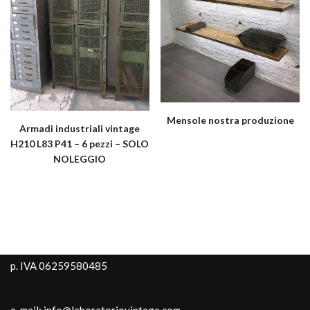
Mensole nostra produzione
Armadi industriali vintage
H210 L83 P41 – 6 pezzi – SOLO
NOLEGGIO
p. IVA 06259580485