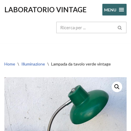
LABORATORIO VINTAGE
MENU
Vai
al
contenuto
Home
\
Illuminazione
\
Lampada da tavolo verde vintage