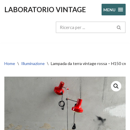
LABORATORIO VINTAGE
MENU
Vai
al
contenuto
Home
\
Illuminazione
\
Lampada da terra vintage rossa – H150 