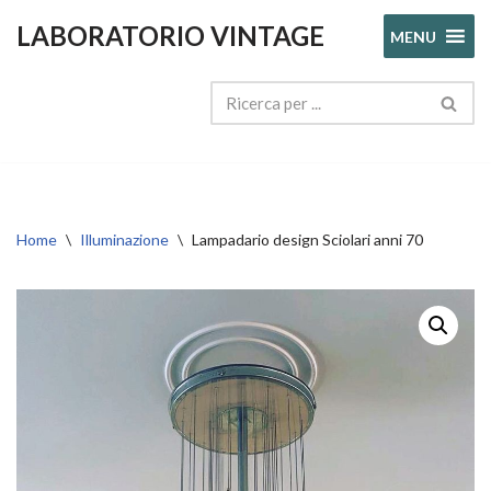
LABORATORIO VINTAGE
MENU
Vai
al
contenuto
Home
\
Illuminazione
\
Lampadario design Sciolari anni 70