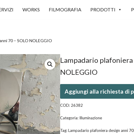
ERVIZI
WORKS
FILMOGRAFIA
PRODOTTI
P
gn anni 70 – SOLO NOLEGGIO
Lampadario plafoniera
NOLEGGIO
Aggiungi alla richiesta di
COD:
26382
Categoria:
Illuminazione
Tag:
Lampadario plafoniera design anni 