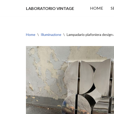
HOME
S
LABORATORIO VINTAGE
Vai
al
contenuto
Home
\
Illuminazione
\
Lampadario plafoniera desi