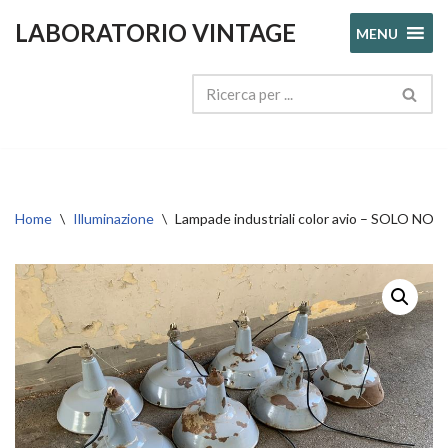
LABORATORIO VINTAGE
MENU
Vai
al
contenuto
Home
\
Illuminazione
\
Lampade industriali color avio – SOLO NO