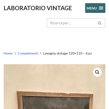
LABORATORIO VINTAGE
MENU
Vai
al
contenuto
Home
\
Complementi
\
Lavagna vintage 120×110 – 6 pz