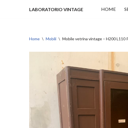
HOME
S
LABORATORIO VINTAGE
Vai
al
contenuto
Home
\
Mobili
\
Mobile vetrina vintage – H200 L110