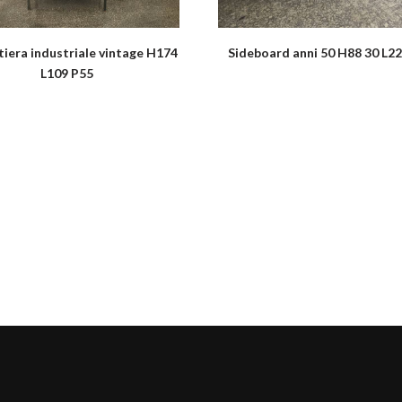
iera industriale vintage H174
Sideboard anni 50 H88 30 L2
L109 P55