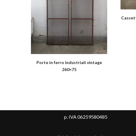
Cassett
Porte in ferro industriali vintage
260×75
p. IVA 06259580485