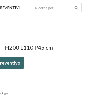
REVENTIVI
e – H200 L110 P45 cm
 preventivo
P45 cm