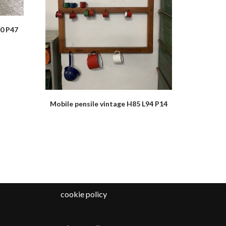
20 P47
Mobile pensile vintage H85 L94 P14
cookie policy