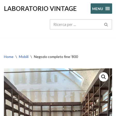
LABORATORIO VINTAGE
MENU
Vai
al
contenuto
Home
\
Mobili
\
Negozio completo fine ‘800