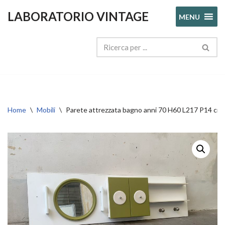
LABORATORIO VINTAGE
MENU
Vai
al
contenuto
Home
\
Mobili
\
Parete attrezzata bagno anni 70 H60 L217 P14 cm