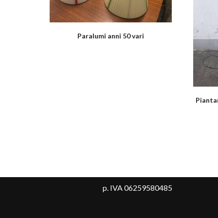
Paralumi anni 50 vari
Pianta
p. IVA 06259580485