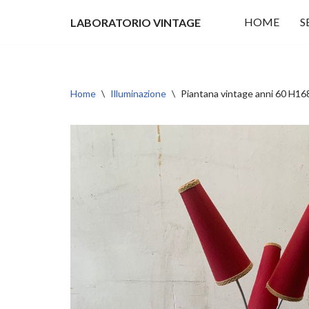
HOME
S
LABORATORIO VINTAGE
Vai
al
contenuto
Home
\
Illuminazione
\
Piantana vintage anni 60 H