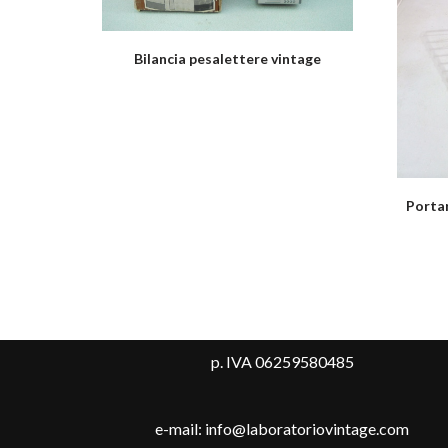
Bilancia pesalettere vintage
Portar
p. IVA 06259580485
e-mail: info@laboratoriovintage.com