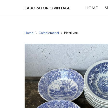
HOME
S
LABORATORIO VINTAGE
Vai
al
contenuto
Home
\
Complementi
\
Piatti vari