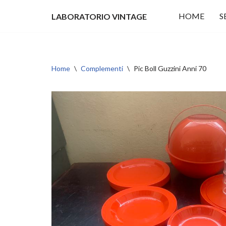
HOME
S
LABORATORIO VINTAGE
Vai
al
contenuto
Home
\
Complementi
\
Pic Boll Guzzini Anni 70