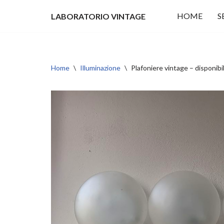
HOME
S
LABORATORIO VINTAGE
Vai
al
contenuto
Home
\
Illuminazione
\
Plafoniere vintage – disponibil