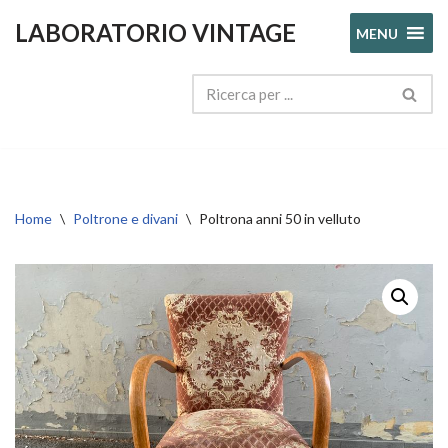
LABORATORIO VINTAGE
MENU
Vai
al
contenuto
Home
\
Poltrone e divani
\
Poltrona anni 50 in velluto