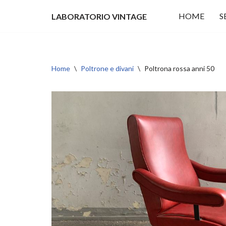
HOME
S
LABORATORIO VINTAGE
Vai
al
contenuto
Home
\
Poltrone e divani
\
Poltrona rossa anni 50