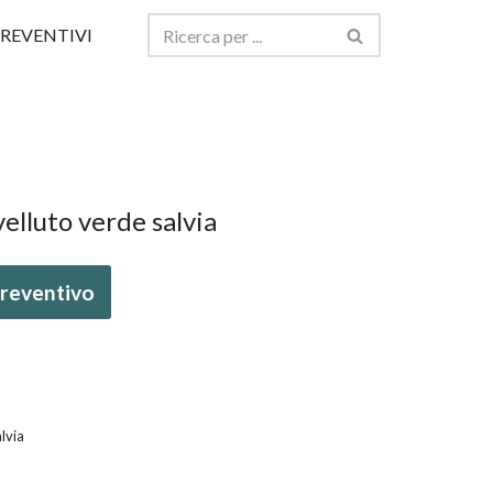
REVENTIVI
velluto verde salvia
 preventivo
lvia