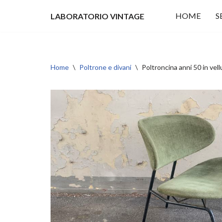
HOME
S
LABORATORIO VINTAGE
Vai
al
contenuto
Home
\
Poltrone e divani
\
Poltroncina anni 50 in vell