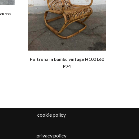
zzurro
Poltrona in bambù vintage H100 L60
P74
cookie policy
privacy policy