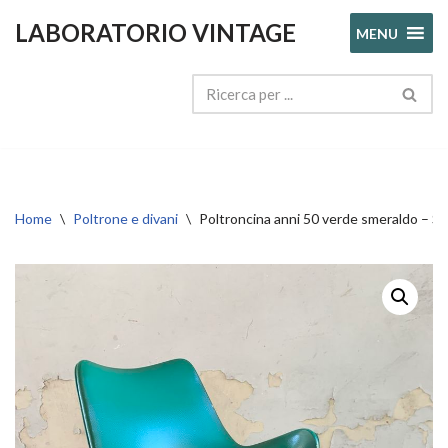
LABORATORIO VINTAGE
MENU
Vai
al
contenuto
Home
\
Poltrone e divani
\
Poltroncina anni 50 verde smeraldo 