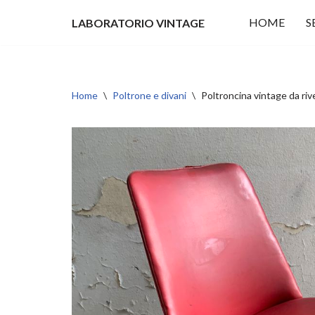
HOME
S
LABORATORIO VINTAGE
Vai
al
contenuto
Home
\
Poltrone e divani
\
Poltroncina vintage da riv