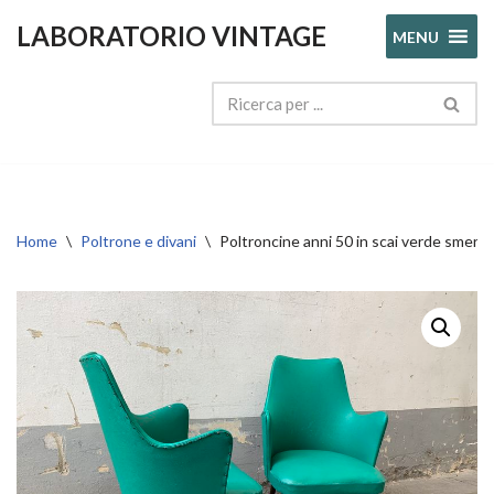
LABORATORIO VINTAGE
MENU
Vai
al
contenuto
Home
\
Poltrone e divani
\
Poltroncine anni 50 in scai verde sm