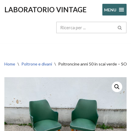
LABORATORIO VINTAGE
MENU
Vai
al
contenuto
Home
\
Poltrone e divani
\
Poltroncine anni 50 in scai verde – 