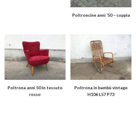
Poltroncine anni ’50 – coppia
Poltrona anni 50 in tessuto
Poltrona in bambù vintage
rosso
H106 L57 P73