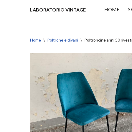
HOME
S
LABORATORIO VINTAGE
Vai
al
contenuto
Home
\
Poltrone e divani
\
Poltroncine anni 50 rivest