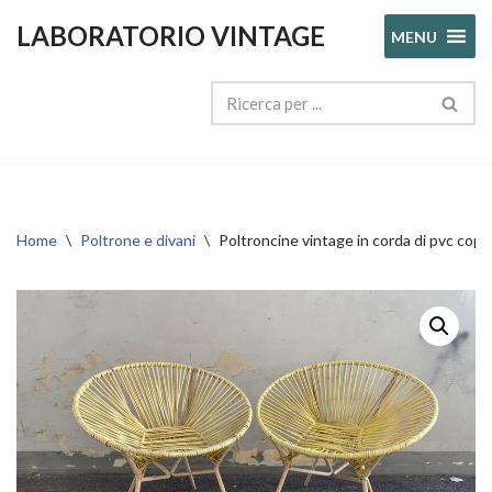
LABORATORIO VINTAGE
MENU
Vai
al
contenuto
Home
\
Poltrone e divani
\
Poltroncine vintage in corda di pvc c