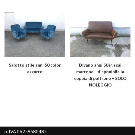
Salotto stile anni 50 color
Divano anni 50 in scai
azzurro
marrone – disponibile la
coppia di poltrone – SOLO
NOLEGGIO
p. IVA 06259580485