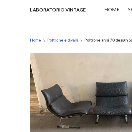
HOME
S
LABORATORIO VINTAGE
Vai
al
contenuto
Home
\
Poltrone e divani
\
Poltrone anni 70 design Sa