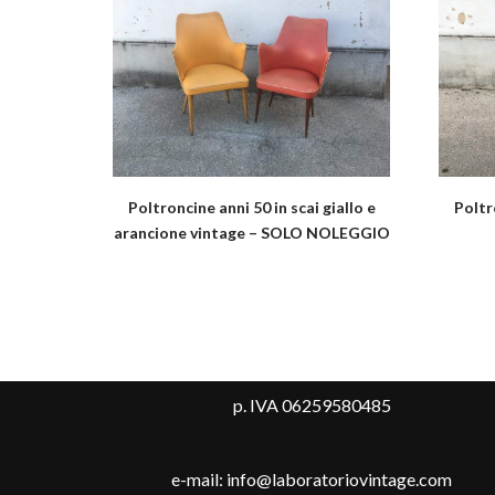
Poltroncine anni 50 in scai giallo e
Poltr
arancione vintage – SOLO NOLEGGIO
p. IVA 06259580485
e-mail: info@laboratoriovintage.com