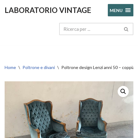
LABORATORIO VINTAGE
MENU
Vai
al
contenuto
Home
\
Poltrone e divani
\
Poltrone design Lenzi anni 50 – copp