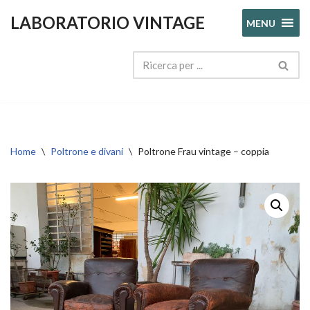
LABORATORIO VINTAGE
MENU
Vai
al
contenuto
Home
\
Poltrone e divani
\
Poltrone Frau vintage – coppia