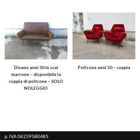
Divano anni 50 in scai
Poltrone anni 50 – coppia
marrone – disponibile la
coppia di poltrone – SOLO
NOLEGGIO
p. IVA 06259580485