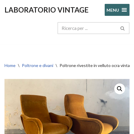
LABORATORIO VINTAGE
MENU
Vai
al
contenuto
Home
\
Poltrone e divani
\
Poltrone rivestite in velluto ocra vintag