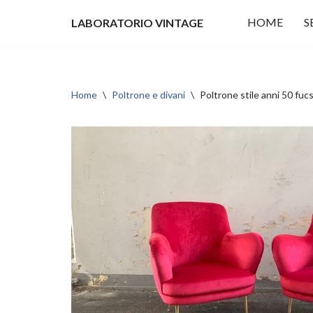
HOME
S
LABORATORIO VINTAGE
Vai
al
contenuto
Home
\
Poltrone e divani
\
Poltrone stile anni 50 fucs