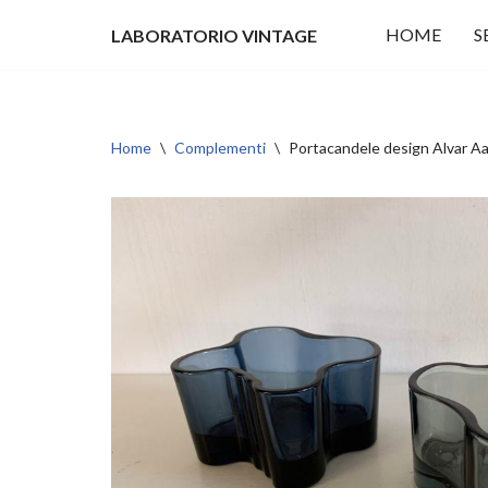
HOME
S
LABORATORIO VINTAGE
Vai
al
contenuto
Home
\
Complementi
\
Portacandele design Alvar Aa