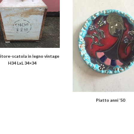
tore-scatola in legno vintage
H34 LxL 34×34
Piatto anni ’50