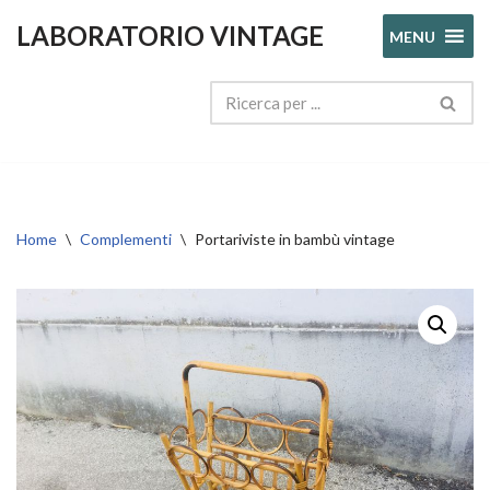
LABORATORIO VINTAGE
MENU
Vai
al
contenuto
Home
\
Complementi
\
Portariviste in bambù vintage