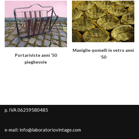
Maniglie-pomelli in vetro anni
Portariviste anni ’50
’50
pieghevole
p. IVA 06259580485
e-mail: info@laboratoriovintage.com