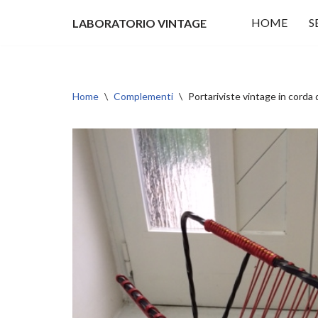
HOME
S
LABORATORIO VINTAGE
Vai
al
contenuto
Home
\
Complementi
\
Portariviste vintage in corda 