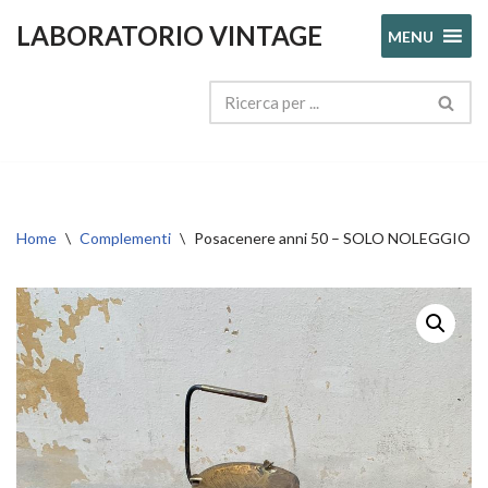
LABORATORIO VINTAGE
MENU
Vai
al
contenuto
Home
\
Complementi
\
Posacenere anni 50 – SOLO NOLEGGIO