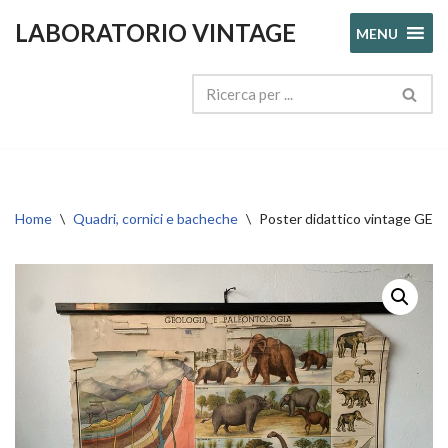
LABORATORIO VINTAGE
MENU
Vai
al
contenuto
Home
\
Quadri, cornici e bacheche
\
Poster didattico vintage