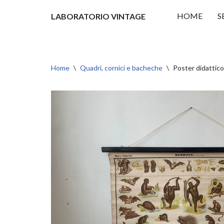
HOME
S
LABORATORIO VINTAGE
Vai
al
contenuto
Home
\
Quadri, cornici e bacheche
\
Poster didatti