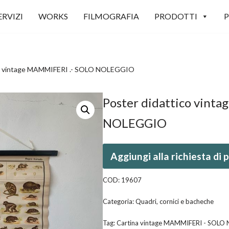
ERVIZI
WORKS
FILMOGRAFIA
PRODOTTI
P
co vintage MAMMIFERI .- SOLO NOLEGGIO
Poster didattico vint
NOLEGGIO
Aggiungi alla richiesta di
COD:
19607
Categoria:
Quadri, cornici e bacheche
Tag:
Cartina vintage MAMMIFERI - SOL