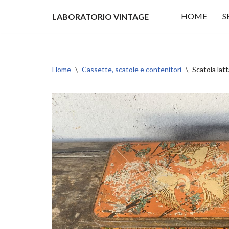
HOME
S
LABORATORIO VINTAGE
Vai
al
contenuto
Home
\
Cassette, scatole e contenitori
\
Scatola lat